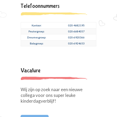
Telefoonnummers
Kantoor:
020-4682195
Peutergroep:
020-6684057
Dreumesgroep:
020-6920366
Babygroep:
020-6924653
Vacature
Wij zijn op zoek naar een nieuwe
collega voor ons super leuke
kinderdagverblijf!