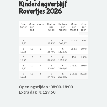
Kinderdagverblijf
Rovertjes 2026
Uur
Uren
dagen
Bedrag
Bedrag
Uren
Uren
tarief
per
per
per
per
per
dag
week
maand
maand
jaar
€
10
1
€
€
43.33
520
12,95
129,50
561,17
€
10
2
€
€
86.66
1,040
12,95
259,00
1122,33
€
10
3
€
€
130
1,560
12,95
325,50
1683,50
€
10
4
€
€
173.33
2,080
12,95
518,00
2244,67
€
10
5
€
€
216.66
2,600
12,95
647,50
2805,83
Openingstijden : 08:00-18:00
Extra dag : € 129,50