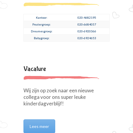
Kantoor:
020-4682195
Peutergroep:
020-6684057
Dreumesgroep:
020-6920366
Babygroep:
020-6924653
Vacature
Wij zijn op zoek naar een nieuwe
collega voor ons super leuke
kinderdagverblijf!
Lees meer