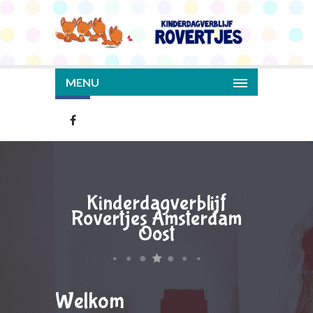
MENU
Kinderdagverblijf
Rovertjes Amsterdam
Oost
Welkom